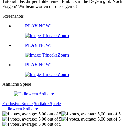
Tutorial, das dir per Bilder einen Einblick in die Regeln gibt. Noch
Fragen? Wir beantworten dir diese gerne!
Screenshots
PLAY
NOW!
Zoom
PLAY
NOW!
Zoom
PLAY
NOW!
Zoom
Ähnliche Spiele
Exklusive Spiele
Solitaire Spiele
Halloween Solitaire